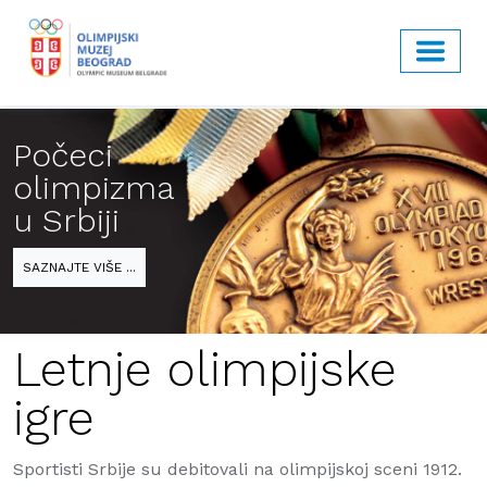
Počeci
olimpizma
u Srbiji
SAZNAJTE VIŠE ...
Letnje olimpijske
igre
Sportisti Srbije su debitovali na olimpijskoj sceni 1912.