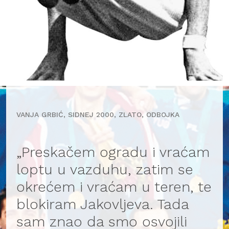
VANJA GRBIĆ, SIDNEJ 2000, ZLATO, ODBOJKA
„Preskačem ogradu i vraćam
loptu u vazduhu, zatim se
okrećem i vraćam u teren, te
blokiram Jakovljeva. Tada
sam znao da smo osvojili