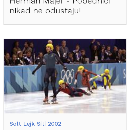
Herman Majer - Pobednici
nikad ne odustaju!
Solt Lejk Siti 2002