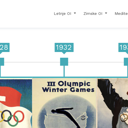
Letnje OI
Zimske OI
Medite
928
1932
19