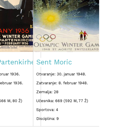
artenkirhen
Sent Moric
Oslo
bruar 1936.
Otvaranje: 30. januar 1948.
Otvaranje: 14. f
februar 1936.
Zatvaranje: 8. februar 1948.
Zatvaranje: 25. 
Zemalja: 28
Zemalja: 30
566 M, 80 Ž)
Učesnika: 669 (592 M, 77 Ž)
Učesnika: 694 (
Sportova: 4
Sportova: 4
Disciplina: 9
Disciplina: 8