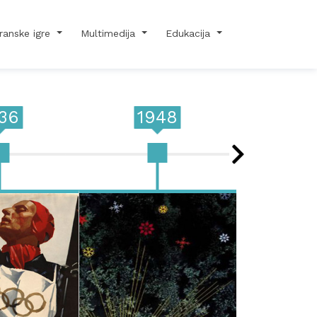
ranske igre
Multimedija
Edukacija
36
1948
19