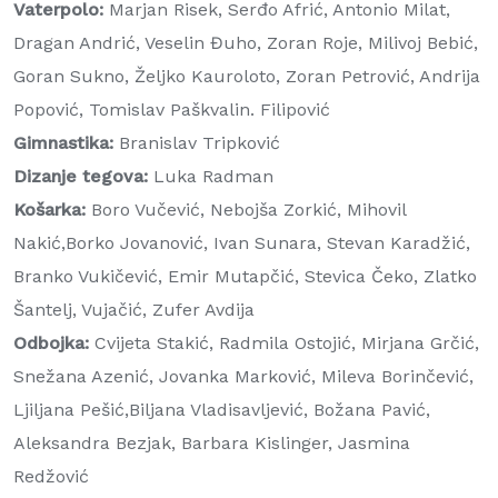
Vaterpolo:
Marjan Risek, Serđo Afrić, Antonio Milat,
Dragan Andrić, Veselin Đuho, Zoran Roje, Milivoj Bebić,
Goran Sukno, Željko Kauroloto, Zoran Petrović, Andrija
Popović, Tomislav Paškvalin. Filipović
Gimnastika:
Branislav Tripković
Dizanje tegova:
Luka Radman
Košarka:
Boro Vučević, Nebojša Zorkić, Mihovil
Nakić,Borko Jovanović, Ivan Sunara, Stevan Karadžić,
Branko Vukičević, Emir Mutapčić, Stevica Čeko, Zlatko
Šantelj, Vujačić, Zufer Avdija
Odbojka:
Cvijeta Stakić, Radmila Ostojić, Mirjana Grčić,
Snežana Azenić, Jovanka Marković, Mileva Borinčević,
Ljiljana Pešić,Biljana Vladisavljević, Božana Pavić,
Aleksandra Bezjak, Barbara Kislinger, Jasmina
Redžović