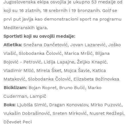
Jugoslovenska ekipa osvojila je ukupno 53 medalje od
koji su 16 zlatnih, 18 srebrnih i 19 bronzanih. Golf se
prvi put javlja kao demonstracioni sport na programu
Mediteranskih igara.
Sportisti koji su osvojili medalje:
Atletika:
Snežana Dančetović, Jovan Lazarević, Joško
Vlašić, Slobodanka Čolović, Marica Mršić, Biljana
Bojović - Petrović, Lidija Lapajne, Željko Knapić,
Vladimir Milić, Mirela Šket, Mojca Šavle, Katica
Mataković, Slobodanka Čolović, Elizabeta Božinovksa
Biciklizam:
Bojan Ropret, Bruno Bulić, Marko
Cuderman, Lampič
Boks:
Ljubiša Simić, Dragan Konovalov, Mirko Puzović,
Vukašin Dobrašinović, Sreten Mirković, Nusret Redžepi,
Dževdet Peci