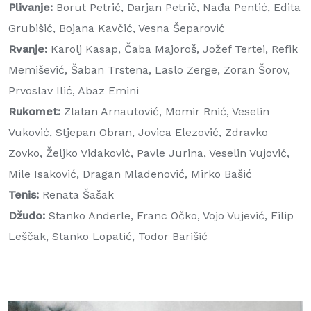
Plivanje:
Borut Petrič, Darjan Petrič, Nađa Pentić, Edita
Grubišić, Bojana Kavčić, Vesna Šeparović
Rvanje:
Karolj Kasap, Čaba Majoroš, Jožef Tertei, Refik
Memišević, Šaban Trstena, Laslo Zerge, Zoran Šorov,
Prvoslav Ilić, Abaz Emini
Rukomet:
Zlatan Arnautović, Momir Rnić, Veselin
Vuković, Stjepan Obran, Jovica Elezović, Zdravko
Zovko, Željko Vidaković, Pavle Jurina, Veselin Vujović,
Mile Isaković, Dragan Mladenović, Mirko Bašić
Tenis:
Renata Šašak
Džudo:
Stanko Anderle, Franc Očko, Vojo Vujević, Filip
Leščak, Stanko Lopatić, Todor Barišić