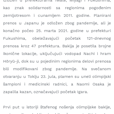
izložen u prefekturama Iwate, Miyagi i Fukushima,
kao znak solidarnosti sa regionima pogođenim
zemljotresom i cunamijem 2011. godine. Planirani
prenos u Japanu je odložen zbog pandemije, ali je
konačno počeo 25. marta 2021. godine u prefekturi
Fukushima, obeležavajući početak 121-dnevnog
prenosa kroz 47 prefektura. Baklja je posetila brojne
ikonične lokacije, uključujući vodopad Nachi i hram
Hōryū-ji, dok su u pojedinim regionima delovi prenosa
bili modifikovani zbog pandemije. Na svečanom
otvaranju u Tokiju 23. jula, plamen su uneli olimpijski
šampioni i medicinski radnici, a Naomi Osaka je
zapalila kazan, označavajući početak Igara.
Prvi put u istoriji štafenog nošenja olimpijske baklje,