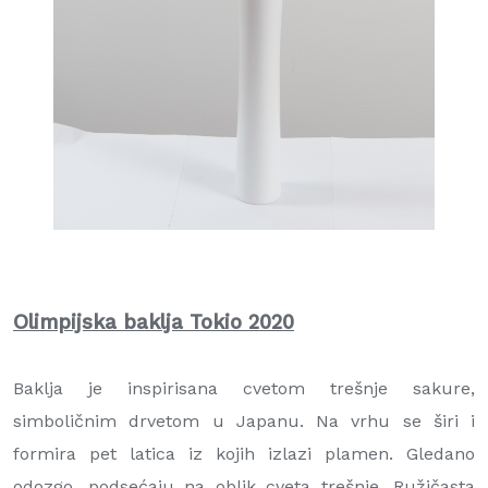
Olimpijska baklja Tokio 2020
Baklja je inspirisana cvetom trešnje sakure,
simboličnim drvetom u Japanu. Na vrhu se širi i
formira pet latica iz kojih izlazi plamen. Gledano
odozgo, podsećaju na oblik cveta trešnje. Ružičasta