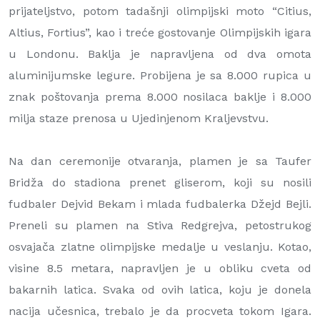
prijateljstvo, potom tadašnji olimpijski moto “Citius,
Altius, Fortius”, kao i treće gostovanje Olimpijskih igara
u Londonu. Baklja je napravljena od dva omota
aluminijumske legure. Probijena je sa 8.000 rupica u
znak poštovanja prema 8.000 nosilaca baklje i 8.000
milja staze prenosa u Ujedinjenom Kraljevstvu.
Na dan ceremonije otvaranja, plamen je sa Taufer
Bridža do stadiona prenet gliserom, koji su nosili
fudbaler Dejvid Bekam i mlada fudbalerka Džejd Bejli.
Preneli su plamen na Stiva Redgrejva, petostrukog
osvajača zlatne olimpijske medalje u veslanju. Kotao,
visine 8.5 metara, napravljen je u obliku cveta od
bakarnih latica. Svaka od ovih latica, koju je donela
nacija učesnica, trebalo je da procveta tokom Igara.