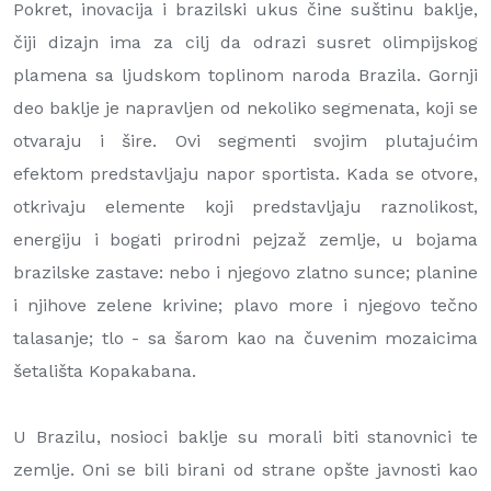
Pokret, inovacija i brazilski ukus čine suštinu baklje,
čiji dizajn ima za cilj da odrazi susret olimpijskog
plamena sa ljudskom toplinom naroda Brazila. Gornji
deo baklje je napravljen od nekoliko segmenata, koji se
otvaraju i šire. Ovi segmenti svojim plutajućim
efektom predstavljaju napor sportista. Kada se otvore,
otkrivaju elemente koji predstavljaju raznolikost,
energiju i bogati prirodni pejzaž zemlje, u bojama
brazilske zastave: nebo i njegovo zlatno sunce; planine
i njihove zelene krivine; plavo more i njegovo tečno
talasanje; tlo - sa šarom kao na čuvenim mozaicima
šetališta Kopakabana.
U Brazilu, nosioci baklje su morali biti stanovnici te
zemlje. Oni se bili birani od strane opšte javnosti kao