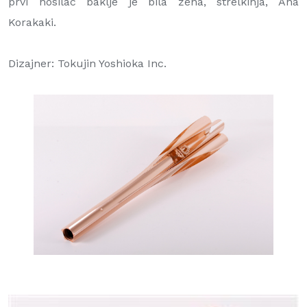
prvi nosilac baklje je bila žena, strelkinja, Ana
Korakaki.
Dizajner: Tokujin Yoshioka Inc.